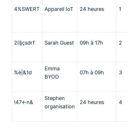
4%SWERT
Appareil IoT
24 heures
1
2(§çsdrf
Sarah Guest
09h à 17h
2
Emma
%è|&1d
07h à 09h
3
BYOD
Stephen
!47<-n&
24 heures
4
organisation