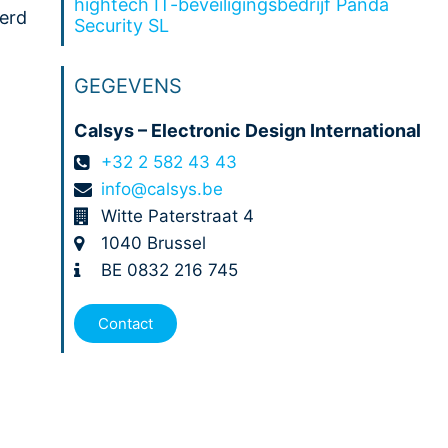
hightech IT-beveiligingsbedrijf Panda
erd
Security SL
GEGEVENS
Calsys – Electronic Design International
+32 2 582 43 43
info@calsys.be
Witte Paterstraat 4
1040 Brussel
BE 0832 216 745
Contact