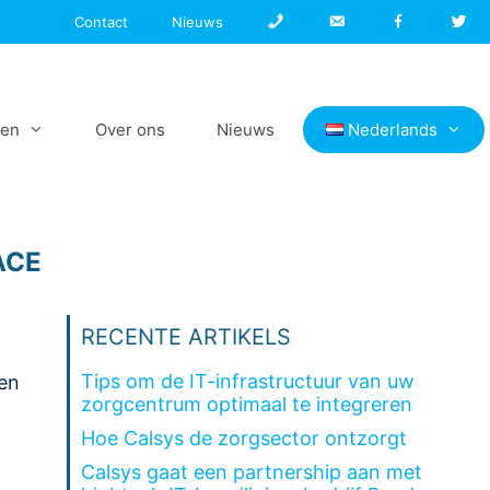
Phone
Email
Facebook
Twi
Contact
Nieuws
gen
Over ons
Nieuws
Nederlands
ACE
RECENTE ARTIKELS
Tips om de IT-infrastructuur van uw
 en
zorgcentrum optimaal te integreren
Hoe Calsys de zorgsector ontzorgt
Calsys gaat een partnership aan met