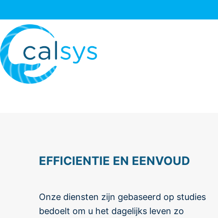
EFFICIENTIE EN EENVOUD
Onze diensten zijn gebaseerd op studies
uw verwachtingen in te lossen en uw
bedoelt om u het dagelijks leven zo
vragen te beantwoorden. Met CALSYS is