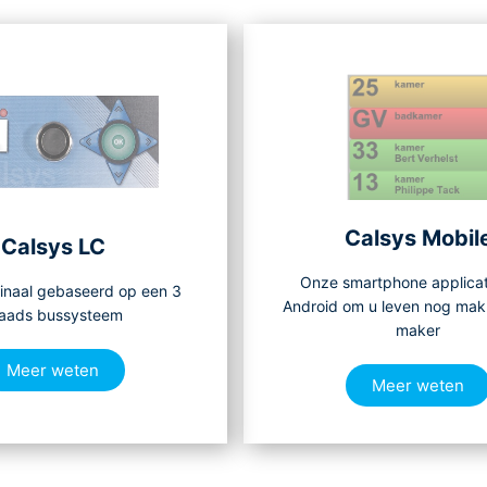
Calsys Mobil
Calsys LC
Onze smartphone applicat
inaal gebaseerd op een 3
Android om u leven nog makk
aads bussysteem
maker
Meer weten
Meer weten