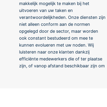
makkelijk mogelijk te maken bij het
elk project uniek. Wij passen ons aan aan
uitvoeren van uw taken en
uw organisatie door u alle services
verantwoordelijkheden. Onze diensten zijn
gerelateerd aan de werking van uw bedrijf
niet alleen conform aan de normen
en aangepast aan uw budget aan te
opgelegd door de sector, maar worden
bieden. We zijn er ons van bewust dat de
ook constant bestudeerd om mee te
zorgsector voor een belangrijke uitdaging
kunnen evolueren met uw noden. Wij
staat voor de toekomst en willen ons
luisteren naar onze klanten dankzij
positioneren als leader door constant ons
efficiënte medewerkers die of ter plaatse
dienstenaanbod te optimaliseren en elke
zijn, of vanop afstand beschikbaar zijn om